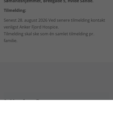
Sømandshjemmet, Bredgade 5, Hvide Sande.
Tilmelding:
Senest 28. august 2026 Ved senere tilmelding kontakt
venligst Anker Fjord Hospice.
Tilmelding skal ske som én samlet tilmelding pr.
familie.
Mindeaften