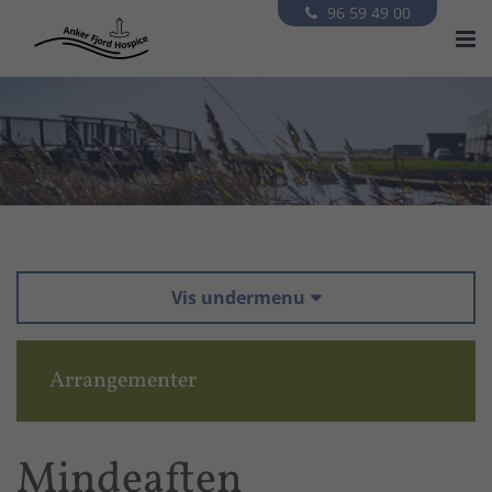
96 59 49 00


Vis undermenu

Arrangementer
Mindeaften