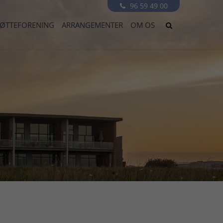
96 59 49 00

TØTTEFORENING
ARRANGEMENTER
OM OS
