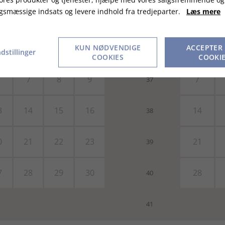
gsmæssige indsats og levere indhold fra tredjeparter.
Læs mere
o
fr
lø
sø
#
ma
KUN NØDVENDIGE
ACCEPTER
1
2
36
dstillinger
COOKIES
COOKI
7
8
9
7
37
3
14
15
16
14
38
0
21
22
23
21
39
7
28
29
30
28
40
41