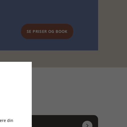
SE PRISER OG BOOK
ere din
tember 2026
