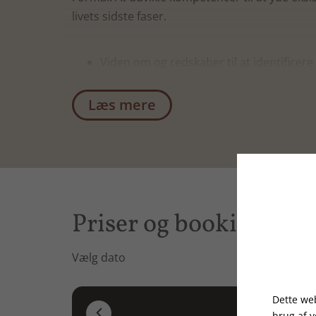
livets sidste faser.
Viden om og redskaber til at identificere
Øget bevidsthed om personlige kompete
Øget viden om og bevidsthed om relation
Læs mere
Priser og booking
Vælg dato
Dette web
August 20

brug af 