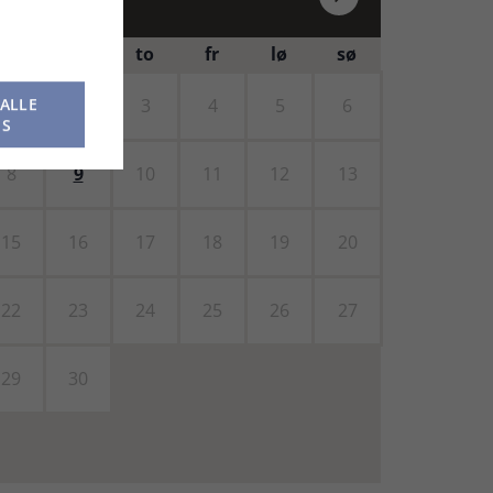
ti
on
to
fr
lø
sø
 ALLE
1
2
3
4
5
6
ES
8
9
10
11
12
13
15
16
17
18
19
20
22
23
24
25
26
27
29
30