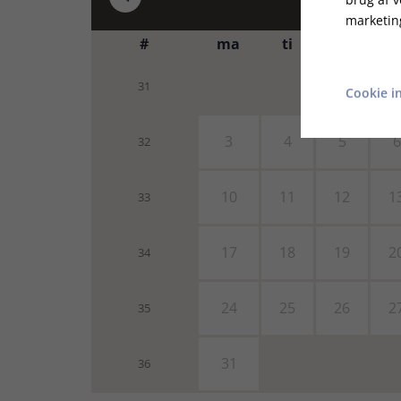
marketin
#
ma
ti
on
t
31
Cookie in
3
4
5
6
32
10
11
12
1
33
17
18
19
2
34
24
25
26
2
35
31
36