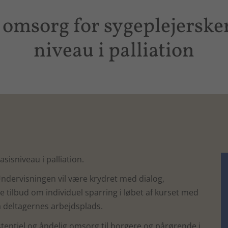
 omsorg for sygeplejerske
niveau i palliation
isniveau i palliation.
ndervisningen vil være krydret med dialog,
e tilbud om individuel sparring i løbet af kurset med
å deltagernes arbejdsplads.
stentiel og åndelig omsorg til borgere og pårørende i