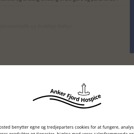
 eksistentielle og åndelige behov.
ncers betydning.
ens og livshistoriens betydning.
sted benytter egne og tredjeparters cookies for at fungere, analys
26
Sep
vores produkter og tjenester, hjælpe med vores salgsfremmende og